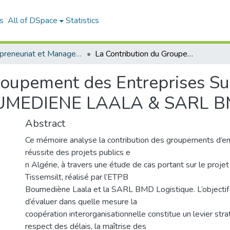
s
All of DSpace
Statistics
Entrepreneuriat et Management de Projets (EMP)
La Contribution du Groupement des Entreprises Sur la Réussite du Projet: Cas EPTB BOUMEDIENE LAALA & SARL BMD LOGISTIQUE
roupement des Entreprises Sur
BOUMEDIENE LAALA & SARL 
Abstract
Ce mémoire analyse la contribution des groupements d’ent
réussite des projets publics e
n Algérie, à travers une étude de cas portant sur le projet 
Tissemsilt, réalisé par l’ETPB
Boumediène Laala et la SARL BMD Logistique. L’objectif p
d’évaluer dans quelle mesure la
coopération interorganisationnelle constitue un levier str
respect des délais, la maîtrise des