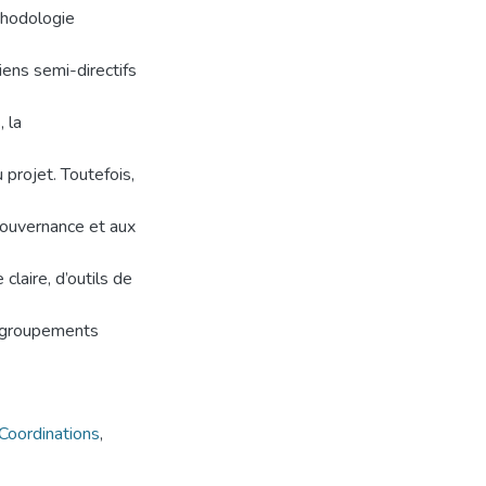
éthodologie
iens semi-directifs
 la
 projet. Toutefois,
 gouvernance et aux
claire, d’outils de
s groupements
Coordinations
,