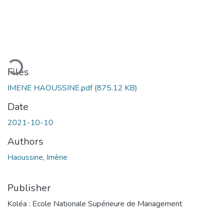
oading...
Files
IMENE HAOUSSINE.pdf
(875.12 KB)
Date
2021-10-10
Authors
Haoussine, Imène
Publisher
Koléa : Ecole Nationale Supérieure de Management