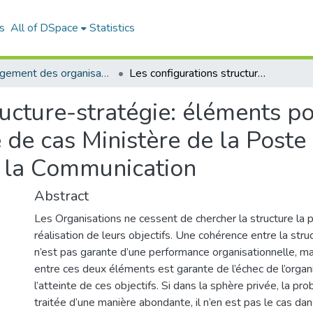
s
All of DSpace
Statistics
Management des organisations (MDO)
Les configurations structure-stratégie: éléments pour le design organisationnel étude de cas Ministère de la Poste et des Technologies de l'Information et de la Communication
ructure-stratégie: éléments po
 de cas Ministère de la Poste
e la Communication
Abstract
Les Organisations ne cessent de chercher la structure la p
réalisation de leurs objectifs. Une cohérence entre la struc
n’est pas garante d’une performance organisationnelle, m
entre ces deux éléments est garante de l’échec de l’organ
l’atteinte de ces objectifs. Si dans la sphère privée, la pr
traitée d’une manière abondante, il n’en est pas le cas da