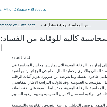
s
All of DSpace
Statistics
الرقابة البعدية لمجلس المحاسبة كآلية للوقاية من الفساد: الغرفة الإقليمية لمجلس المحاسبة بولاية قسنطينة
Gouvernance et Lutte contre la Corruption (GLCC)
محاسبة كآلية للوقاية من الفساد:
ا
Abstract
ى إبراز دور الرقابة البعدية التي يمارسها مجلس المحاسبة في
اد المالي والإداري وحماية المال العام في الجزائر. وتنبع أهمية
امي ظاهرة الفساد وما تفرضه من ضرورة تعزيز آليات الرقابة
ل المؤسسات العمومية. وقد تناولت الدراسة الإطار المفاهيمي
 المحاسبة والرقابة البعدية، مع تسليط الضوء على اختصاصاته
له في مراقبة استعمال الأموال العمومية وتقييم نوعية التسيير.
لمنهج الوصفي التحليلي لدراسة النصوص القانونية والتنظيمية