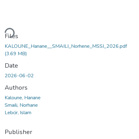
ding...
Files
KALOUNE_Hanane__SMAILI_Norhene_MSSI_2026.pdf
(3.69 MB)
Date
2026-06-02
Authors
Kaloune, Hanane
Smaili, Norhane
Lebcir, Islam
Publisher