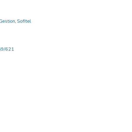
Gestion
,
Sofitel
789/621