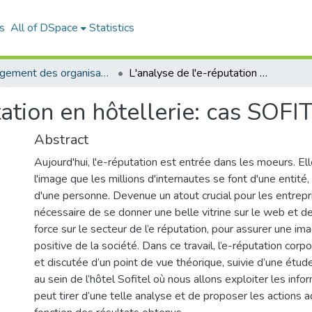
s
All of DSpace
Statistics
Management des organisations (MDO)
L'analyse de l'e-réputation en hôtellerie: cas SOFITEL ALGIERS
tation en hôtellerie: cas SO
Abstract
Aujourd'hui, l'e-réputation est entrée dans les moeurs. El
l'image que les millions d'internautes se font d'une entité
d'une personne. Devenue un atout crucial pour les entrepr
nécessaire de se donner une belle vitrine sur le web et d
force sur le secteur de l’e réputation, pour assurer une i
positive de la société. Dans ce travail, l’e-réputation cor
et discutée d’un point de vue théorique, suivie d’une étu
au sein de l’hôtel Sofitel où nous allons exploiter les info
peut tirer d’une telle analyse et de proposer les actions