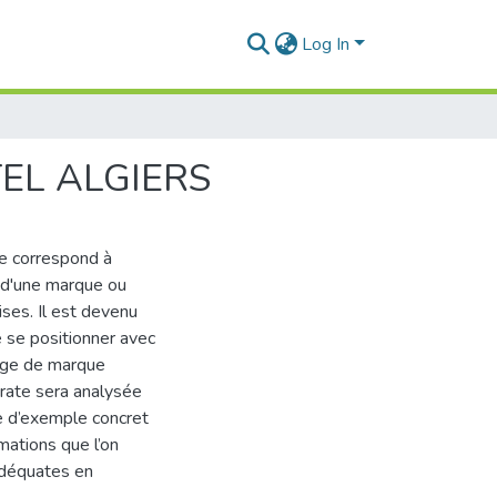
Log In
FITEL ALGIERS
le correspond à
, d'une marque ou
ises. Il est devenu
e se positionner avec
mage de marque
porate sera analysée
de d’exemple concret
rmations que l’on
 adéquates en