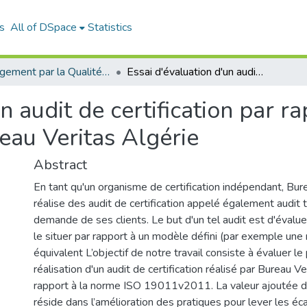
s
All of DSpace
Statistics
Management par la Qualité (MPQ)
Essai d'évaluation d'un audit de certification par rapport à la norme ISO 19011v2011: cas Bureau Veritas Algérie
n audit de certification par r
au Veritas Algérie
Abstract
En tant qu'un organisme de certification indépendant, Bur
réalise des audit de certification appelé également audit ti
demande de ses clients. Le but d'un tel audit est d'évalue
le situer par rapport à un modèle défini (par exemple un
équivalent L’objectif de notre travail consiste à évaluer l
réalisation d'un audit de certification réalisé par Bureau Ve
rapport à la norme ISO 19011v2011. La valeur ajoutée d
réside dans l’amélioration des pratiques pour lever les éc