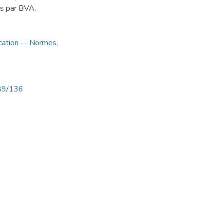
sés par BVA.
ication -- Normes
,
789/136