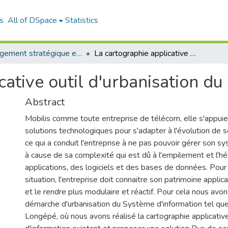
s
All of DSpace
Statistics
Management stratégique et système d’information (MSSI)
La cartographie applicative outil d'urbanisation du SI: cas ATM Mobilis
cative outil d'urbanisation du
Abstract
Mobilis comme toute entreprise de télécom, elle s'appuie
solutions technologiques pour s'adapter à l'évolution de 
ce qui a conduit l'entreprise à ne pas pouvoir gérer son s
à cause de sa complexité qui est dû à l'empilement et l'h
applications, des logiciels et des bases de données. Pour 
situation, l'entreprise doit connaitre son patrimoine applicat
et le rendre plus modulaire et réactif. Pour cela nous avon
démarche d'urbanisation du Système d'information tel qu
Longépé, où nous avons réalisé la cartographie applicati