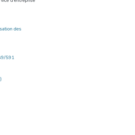
rvice d'entreprise
sation des
789/591
)