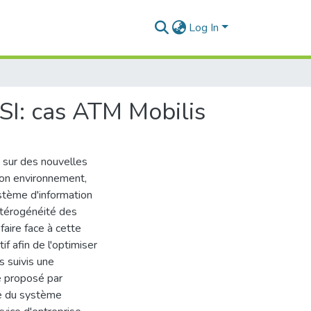
Log In
 SI: cas ATM Mobilis
 sur des nouvelles
son environnement,
ystème d'information
étérogénéité des
faire face à cette
if afin de l'optimiser
s suivis une
e proposé par
ve du système