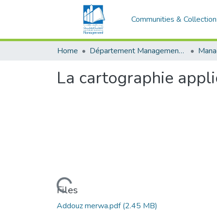
Communities & Collection
Home
Département Management stratégique et système
La cartographie appli
Loading...
Files
Addouz merwa.pdf
(2.45 MB)