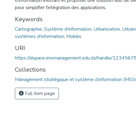
d'information existant et proposer une solution Bus de se
pour simplifier l'intégration des applications.
Keywords
Cartographie
,
Système d'information
,
Urbanisation
,
Urbani
systèmes d'information
,
Mobilis
URI
https://dspace.ensmanagement.edu.dz/handle/123456
Collections
Management stratégique et système d’information (MSSI
Full item page