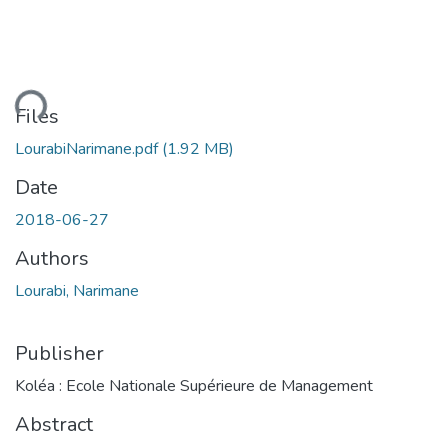
ading...
Files
LourabiNarimane.pdf
(1.92 MB)
Date
2018-06-27
Authors
Lourabi, Narimane
Publisher
Koléa : Ecole Nationale Supérieure de Management
Abstract