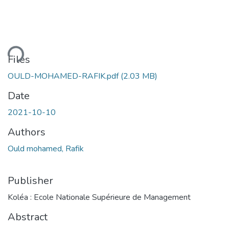
ding...
Files
OULD-MOHAMED-RAFIK.pdf
(2.03 MB)
Date
2021-10-10
Authors
Ould mohamed, Rafik
Publisher
Koléa : Ecole Nationale Supérieure de Management
Abstract