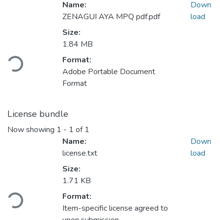
Name:
Down
ZENAGUI AYA MPQ pdf.pdf
load
Size:
1.84 MB
Loading...
Format:
Adobe Portable Document
Format
License bundle
Now showing
1 - 1 of 1
Name:
Down
license.txt
load
Size:
1.71 KB
Loading...
Format:
Item-specific license agreed to