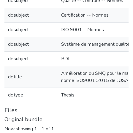
dc.subject
Qualité -- Contrôle -- Normes
dc.subject
Certification -- Normes
dc.subject
ISO 9001-- Normes
dc.subject
Système de management qualité
dc.subject
BDL
Amélioration du SMQ pour le maintie
dc.title
norme ISO9001 :2015 de l'USAI
dc.type
Thesis
Files
Original bundle
Now showing
1 - 1 of 1