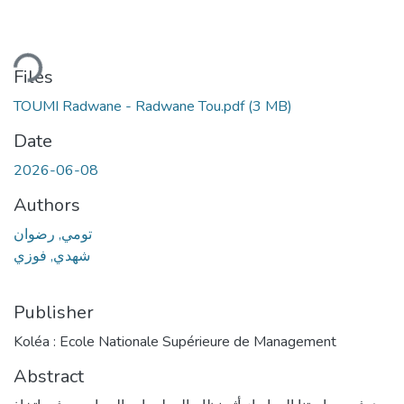
ding...
Files
TOUMI Radwane - Radwane Tou.pdf
(3 MB)
Date
2026-06-08
Authors
تومي, رضوان
شھدي, فوزي
Publisher
Koléa : Ecole Nationale Supérieure de Management
Abstract