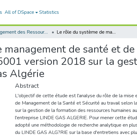
s
All of DSpace
Statistics
Management des Ressources Humaines (MRH)
Le rôle du système de management de santé et de la sécurité au travail selon la norme ISO 45001 version 2018 sur la gestion de la formation: étude de cas Linde Gas Algérie
 management de santé et de l
001 version 2018 sur la gest
as Algérie
Abstract
L'objectif de cette étude est l'analyse du rôle de la mis
de Management de la Santé et Sécurité au travail selon
sur la gestion de la formation des ressources humaines a
l'entreprise LINDE GAS ALGERIE. Pour mener cette étu
adopté une méthodologie de recherche analytique en plus
du LINDE GAS ALG?RIE sur la base d'entretiens avec plu