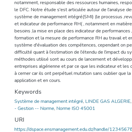
notamment, responsable des ressources humaines, resp
le DFC. Notre étude s'est articulée autour de l'analyse 
système de management intégré(SMI) (le processus ,rev
et indicateur de performance RH( , notamment en matière 
besoins ,la mise en place des indicateur de performances 
formation et la mesure de performance RH au travail et en
système d'évaluation des compétences, cependant on peu
difficulté quant à l'estimation de l'étendu de l'impact du 
méthodes utilisé sont au cours de lancement et dévelop
entreprises algérienne et par ce que les indicateur et les ob
à cerner car ils ont perpétuel mutation sans oublier que l
application et en cours.
Keywords
Système de management intégré
,
LINDE GAS ALGERIE
- Gestion -- Norme
,
Norme ISO 45001
URI
https://dspace.ensmanagement.edu.dz/handle/123456