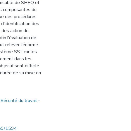
onsable de SHEQ et
des composantes du
ue des procédures
d'identification des
, des action de
fin l'évaluation de
t relever l'énorme
système SST car les
pement dans les
jectif sont difficile
a durée de sa mise en
,
Sécurité du travail -
789/1594