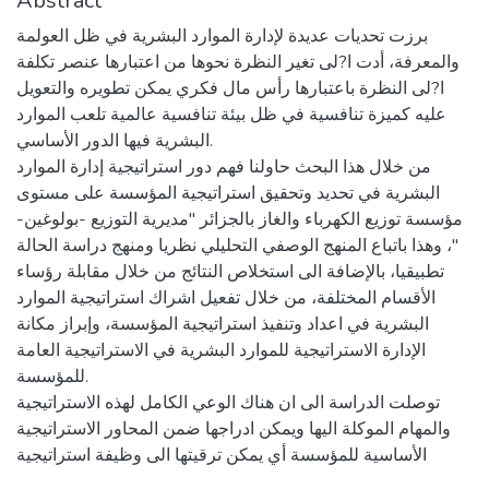
Abstract
برزت تحديات عديدة لإدارة الموارد البشرية في ظل العولمة
والمعرفة، أدت ا?لى تغير النظرة نحوها من اعتبارها عنصر تكلفة
ا?لى النظرة باعتبارها رأس مال فكري يمكن تطويره والتعويل
عليه كميزة تنافسية في ظل بيئة تنافسية عالمية تلعب الموارد
البشرية فيها الدور الأساسي.
من خلال هذا البحث حاولنا فهم دور استراتيجية إدارة الموارد
البشرية في تحديد وتحقيق استراتيجية المؤسسة على مستوى
مؤسسة توزيع الكهرباء والغاز بالجزائر "مديرية التوزيع -بولوغين-
"، وهذا باتباع المنهج الوصفي التحليلي نظريا ومنهج دراسة الحالة
تطبيقيا، بالإضافة الى استخلاص النتائج من خلال مقابلة رؤساء
الأقسام المختلفة، من خلال تفعيل اشراك استراتيجية الموارد
البشرية في اعداد وتنفيذ استراتيجية المؤسسة، وإبراز مكانة
الإدارة الاستراتيجية للموارد البشرية في الاستراتيجية العامة
للمؤسسة.
توصلت الدراسة الى ان هناك الوعي الكامل لهذه الاستراتيجية
والمهام الموكلة اليها ويمكن ادراجها ضمن المحاور الاستراتيجية
الأساسية للمؤسسة أي يمكن ترقيتها الى وظيفة استراتيجية