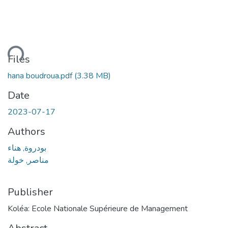
ding...
Files
hana boudroua.pdf
(3.38 MB)
Date
2023-07-17
Authors
بودروة, هناء
مناصر, خولة
Publisher
Koléa: Ecole Nationale Supérieure de Management