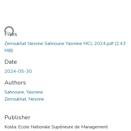
ding...
Files
Zerroukhat Nesrine Sahnoune Yasmine MCL 2024.pdf
(2.43
MB)
Date
2024-05-30
Authors
Sahnoune, Yasmine
Zerroukhat, Nesrine
Publisher
Koléa: Ecole Nationale Supérieure de Management