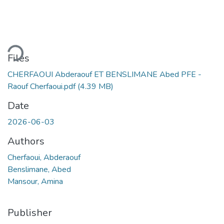
oading...
Files
CHERFAOUI Abderaouf ET BENSLIMANE Abed PFE -
Raouf Cherfaoui.pdf
(4.39 MB)
Date
2026-06-03
Authors
Cherfaoui, Abderaouf
Benslimane, Abed
Mansour, Amina
Publisher