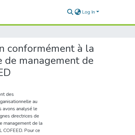
Log In
on conformément à la
me de management de
EED
ent des
ganisationnelle au
s avons analysé le
gnes directrices de
 de management de la
RL COFEED. Pour ce