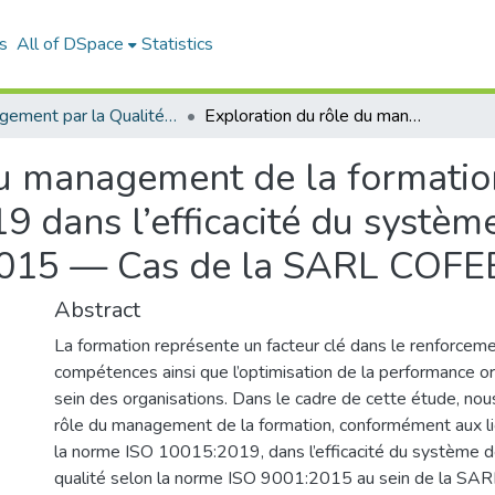
s
All of DSpace
Statistics
Management par la Qualité (MPQ)
Exploration du rôle du management de la formation conformément à la norme ISO 10015:2019 dans l’efficacité du système de management de la qualité ISO 9001:2015 — Cas de la SARL COFEED
du management de la formati
 dans l’efficacité du systè
:2015 — Cas de la SARL COF
Abstract
La formation représente un facteur clé dans le renforcem
compétences ainsi que l’optimisation de la performance or
sein des organisations. Dans le cadre de cette étude, nou
rôle du management de la formation, conformément aux li
la norme ISO 10015:2019, dans l’efficacité du système
qualité selon la norme ISO 9001:2015 au sein de la SA