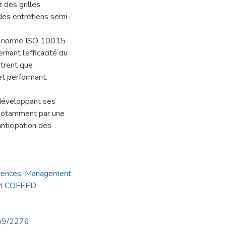
 des grilles
des entretiens semi-
 la norme ISO 10015
nant l’efficacité du
trent que
et performant.
 développant ses
 notamment par une
anticipation des
ences
,
Management
rl COFEED
789/2276