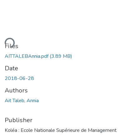
ding...
Files
AITTALEBAnnia.pdf
(3.89 MB)
Date
2018-06-28
Authors
Ait Taleb, Annia
Publisher
Koléa : Ecole Nationale Supérieure de Management