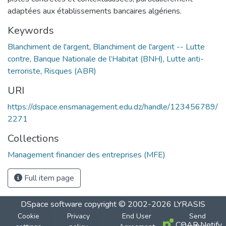
adaptées aux établissements bancaires algériens.
Keywords
Blanchiment de l'argent
,
Blanchiment de l'argent -- Lutte
contre
,
Banque Nationale de l’Habitat (BNH)
,
Lutte anti-
terroriste
,
Risques (ABR)
URI
https://dspace.ensmanagement.edu.dz/handle/123456789/
2271
Collections
Management financier des entreprises (MFE)
Full item page
DSpace software
copyright © 2002-2026
LYRASIS
Cookie
Privacy
End User
Send
COAR Notify