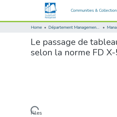
Communities & Collection
Home
Département Management Des Organisations
Le passage de tableau
selon la norme FD X-
Loading...
Files