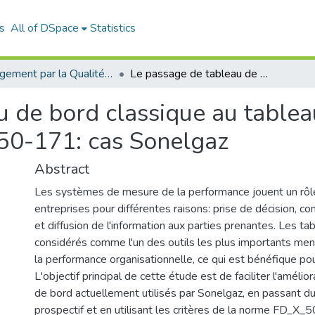
s
All of DSpace
Statistics
Management par la Qualité (MPQ)
Le passage de tableau de bord classique au tableau de bord prospectif selon la norme FD X-50-171: cas Sonelgaz
 de bord classique au tablea
50-171: cas Sonelgaz
Abstract
Les systèmes de mesure de la performance jouent un rôle 
entreprises pour différentes raisons: prise de décision, co
et diffusion de l'information aux parties prenantes. Les t
considérés comme l'un des outils les plus importants men
la performance organisationnelle, ce qui est bénéfique pour
L'objectif principal de cette étude est de faciliter l'améli
de bord actuellement utilisés par Sonelgaz, en passant du
prospectif et en utilisant les critères de la norme FD_X_