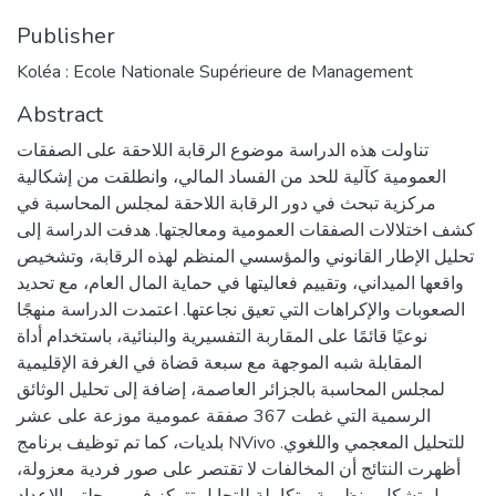
Publisher
Koléa : Ecole Nationale Supérieure de Management
Abstract
تناولت هذه الدراسة موضوع الرقابة اللاحقة على الصفقات
العمومية كآلية للحد من الفساد المالي، وانطلقت من إشكالية
مركزية تبحث في دور الرقابة اللاحقة لمجلس المحاسبة في
كشف اختلالات الصفقات العمومية ومعالجتها. هدفت الدراسة إلى
تحليل الإطار القانوني والمؤسسي المنظم لهذه الرقابة، وتشخيص
واقعها الميداني، وتقييم فعاليتها في حماية المال العام، مع تحديد
الصعوبات والإكراهات التي تعيق نجاعتها. اعتمدت الدراسة منهجًا
نوعيًا قائمًا على المقاربة التفسيرية والبنائية، باستخدام أداة
المقابلة شبه الموجهة مع سبعة قضاة في الغرفة الإقليمية
لمجلس المحاسبة بالجزائر العاصمة، إضافة إلى تحليل الوثائق
الرسمية التي غطت 367 صفقة عمومية موزعة على عشر
بلديات، كما تم توظيف برنامج NVivo للتحليل المعجمي واللغوي.
أظهرت النتائج أن المخالفات لا تقتصر على صور فردية معزولة،
بل تشكل منظومة متكاملة للتحايل تتركز في مرحلتي الإعداد