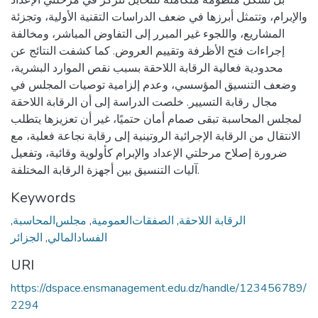
والإبرام، وتتمثل أبرزها في ضعف الدراسات التقنية الأولية، وتجزئة
المشاريع، واللجوء غير المبرر إلى التفاوض المباشر، ومخالفة
إجراءات فتح الأظرفة وتقييم العروض. كما كشفت النتائج عن
محدودية فعالية الرقابة اللاحقة بسبب نقص الموارد البشرية،
وضعف التنسيق المؤسسي، وعدم إلزامية توصيات المجلس في
مجال رقابة التسيير. خلصت الدراسة إلى أن الرقابة اللاحقة
لمجلس المحاسبة تبقى صمام أمان حتميًا، غير أن تعزيزها يتطلب
الانتقال من الرقابة الإجرائية الروتينية إلى رقابة نجاعة فعلية، مع
ضرورة إصلاح مرحلتي الإعداد والإبرام كأولوية وقائية، وتفعيل
آليات التنسيق بين أجهزة الرقابة المختلفة.
Keywords
الرقابة اللاحقة
,
الصفقات‌العمومية
,
مجلس‌المحاسبة
,
الفساد‌المالي
,
الجزائر
URI
https://dspace.ensmanagement.edu.dz/handle/123456789/
2294