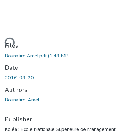
ading...
Files
Bounatiro Amel.pdf
(1.49 MB)
Date
2016-09-20
Authors
Bounatiro, Amel
Publisher
Koléa : Ecole Nationale Supérieure de Management