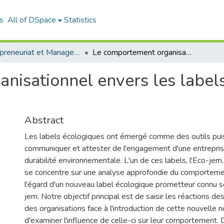
s
All of DSpace
Statistics
Entrepreneuriat et Management de Projets (EMP)
Le comportement organisationnel envers les labels écologiques: cas Eco-jem
nisationnel envers les labels
Abstract
Les labels écologiques ont émergé comme des outils pui
communiquer et attester de l'engagement d'une entrepris
durabilité environnementale. L'un de ces labels, l'Eco-je
se concentre sur une analyse approfondie du comportemen
l'égard d'un nouveau label écologique prometteur connu 
jem. Notre objectif principal est de saisir les réactions des
des organisations face à l'introduction de cette nouvelle
d'examiner l'influence de celle-ci sur leur comportement. 