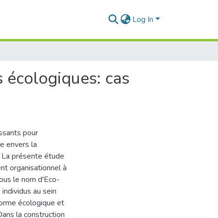
Log In
 écologiques: cas
ssants pour
e envers la
m, La présente étude
t organisationnel à
sous le nom d'Eco-
 individus au sein
 norme écologique et
Dans la construction