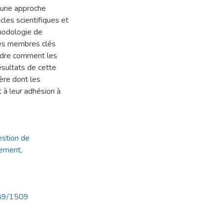
é une approche
cles scientifiques et
hodologie de
des membres clés
ndre comment les
ésultats de cette
ère dont les
 à leur adhésion à
stion de
nement
,
789/1509