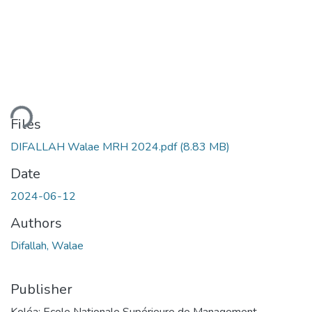
ding...
Files
DIFALLAH Walae MRH 2024.pdf
(8.83 MB)
Date
2024-06-12
Authors
Difallah, Walae
Publisher
Koléa: Ecole Nationale Supérieure de Management