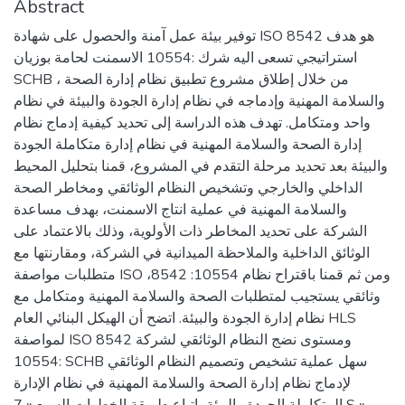
Abstract
توفير بيئة عمل آمنة والحصول على شهادة ISO 8542 هو هدف
استراتيجي تسعى اليه شرك :10554 الاسمنت لحامة بوزيان
SCHB ، من خلال إطلاق مشروع تطبيق نظام إدارة الصحة
والسلامة المهنية وإدماجه في نظام إدارة الجودة والبيئة في نظام
واحد ومتكامل. تهدف هذه الدراسة إلى تحديد كيفية إدماج نظام
إدارة الصحة والسلامة المهنية في نظام إدارة متكاملة الجودة
والبيئة بعد تحديد مرحلة التقدم في المشروع، قمنا بتحليل المحيط
الداخلي والخارجي وتشخيص النظام الوثائقي ومخاطر الصحة
والسلامة المهنية في عملية انتاج الاسمنت، بهدف مساعدة
الشركة على تحديد المخاطر ذات الأولوية، وذلك بالاعتماد على
الوثائق الداخلية والملاحظة الميدانية في الشركة، ومقارنتها مع
متطلبات مواصفة ISO ،8542 :10554 ومن ثم قمنا باقتراح نظام
وثائقي يستجيب لمتطلبات الصحة والسلامة المهنية ومتكامل مع
نظام إدارة الجودة والبيئة. اتضح أن الهيكل البنائي العام HLS
لمواصفة ISO 8542 ومستوى نضج النظام الوثائقي لشركة
:10554 SCHB سهل عملية تشخيص وتصميم النظام الوثائقي
لإدماج نظام إدارة الصحة والسلامة المهنية في نظام الإدارة
المتكاملة الجودة والبيئة باتباع طريقة الخطوات السبع « 7 S » ،