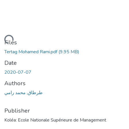
ading...
Files
Tertag Mohamed Rami.pdf
(9.95 MB)
Date
2020-07-07
Authors
طرطاق, محمد رامي
Publisher
Koléa: Ecole Nationale Supérieure de Management