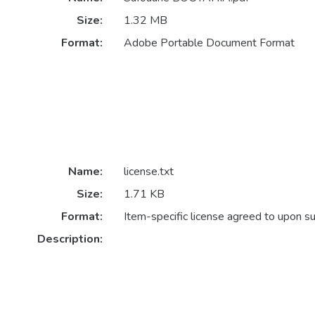
Size:
1.32 MB
Format:
Adobe Portable Document Format
Name:
license.txt
Size:
1.71 KB
Format:
Item-specific license agreed to upon s
Description: