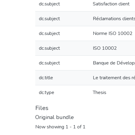
dc.subject
Satisfaction client
dc.subject
Réclamations client
dc.subject
Norme ISO 10002
dc.subject
ISO 10002
dc.subject
Banque de Dévelop
dc.title
Le traitement des 
dc.type
Thesis
Files
Original bundle
Now showing
1 - 1 of 1