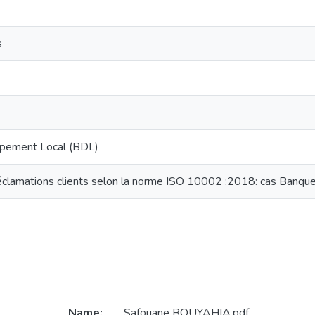
s
pement Local (BDL)
réclamations clients selon la norme ISO 10002 :2018: cas Banq
Name:
Safouane BOUYAHIA.pdf