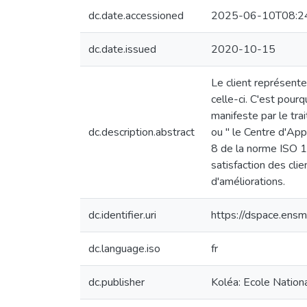
dc.date.accessioned
2025-06-10T08:2
dc.date.issued
2020-10-15
Le client représent
celle-ci. C'est pour
manifeste par le tra
dc.description.abstract
ou " le Centre d'App
8 de la norme ISO 1
satisfaction des cl
d'améliorations.
dc.identifier.uri
https://dspace.en
dc.language.iso
fr
dc.publisher
Koléa: Ecole Natio