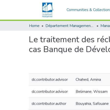
Communities & Collection
Home
Département Management Des Organisations
Le traitement des réc
cas Banque de Dével
dc.contributor.advisor
Chahed, Amina
dc.contributor.advisor
Belimane, Wissam
dc.contributor.author
Bouyahia, Safouane