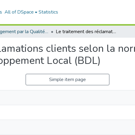
s
All of DSpace
Statistics
Management par la Qualité (MPQ)
Le traitement des réclamations clients selon la norme ISO 10002 :2018: cas Banque de Développement Local (BDL)
lamations clients selon la n
oppement Local (BDL)
Simple item page