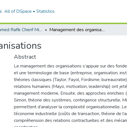
s
All of DSpace
Statistics
Mohammed Rafik Cherif Missoum
Management des organisations
nisations
Abstract
Le management des organisations s’appuie sur des fonde
et une terminologie de base (entreprise, organisation, insti
théories classiques (Taylor, Fayol, Fordisme, bureaucratie)
relations humaines (Mayo, motivation, leadership) ont jet
management moderne, Ensuite, des approches enrichies (ra
Simon, théorie des systèmes, contingence structurelle, M
permettent d’analyser la complexité organisationnelle, L
l’économie industrielle (coûts de transaction, théorie de l’
compréhension des relations contractuelles et des méca