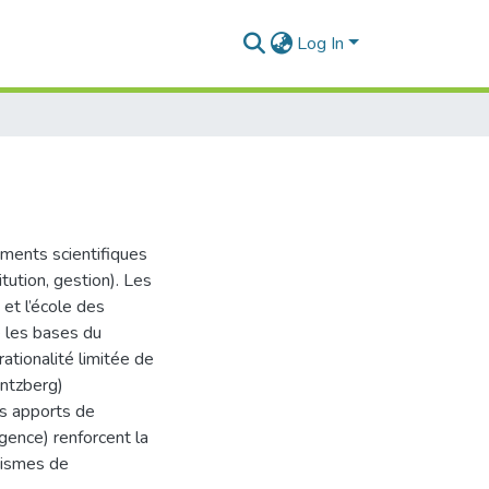
Log In
ments scientifiques
tution, gestion). Les
 et l’école des
é les bases du
tionalité limitée de
intzberg)
es apports de
agence) renforcent la
nismes de