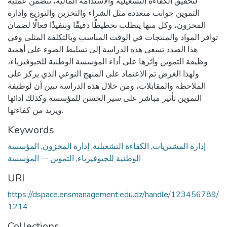
لتحقيق الكفاءة التشغيلية والاستدامة المالية، تتضمن عملية
التموين جوانب متعددة مثل الشراء والتخزين والتوزيع وإدارة
المخزون، وكل منها يتطلب تخطيطًا دقيقًا وتنفيذًا فعالًا لضمان
توافر المواد والمنتجات في الوقت المناسب وبالتكلفة المثلى وفي
هذا الصدد تسعى هذه الدراسة إلى تسليط الضوء على أهمية
وظيفة التموين وآثرها على أداء المؤسسة الوطنية للجيوفيزياء،
ولهذا الغرض تم الاعتماد على المنهج النوعي الذي يركز على
الملاحظة والمقابلات، ومن خلال هذه الدراسة تبين أن لوظيفة
التموين تأثير مباشر على سير الحسن للمؤسسة وكذلك أدائها
ويزيد من كفاءتها.
Keywords
إدارة المشتريات
,
الكفاءة التشغيلية
,
إدارة المخزون
,
المؤسسة
الوطنية للجيوفيزياء
,
التموين -- المؤسسة
URI
https://dspace.ensmanagement.edu.dz/handle/123456789/
1214
Collections