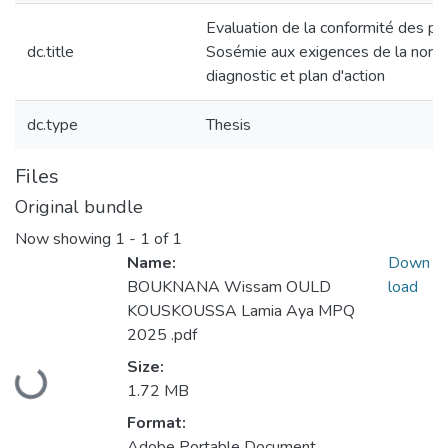
Evaluation de la conformité des pr
dc.title
Sosémie aux exigences de la nor
diagnostic et plan d'action
dc.type
Thesis
Files
Original bundle
Now showing
1 - 1 of 1
Name:
Down
BOUKNANA Wissam OULD
load
KOUSKOUSSA Lamia Aya MPQ
2025 .pdf
Loading...
Size:
1.72 MB
Format:
Adobe Portable Document