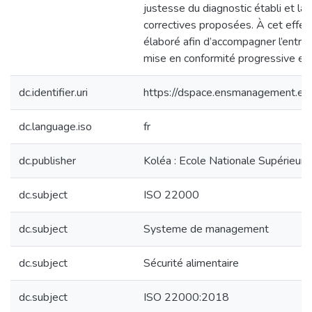
justesse du diagnostic établi et la
correctives proposées. À cet effet, 
élaboré afin d’accompagner l’entr
mise en conformité progressive et 
dc.identifier.uri
https://dspace.ensmanagement.e
dc.language.iso
fr
dc.publisher
Koléa : Ecole Nationale Supérieu
dc.subject
ISO 22000
dc.subject
Systeme de management
dc.subject
Sécurité alimentaire
dc.subject
ISO 22000:2018