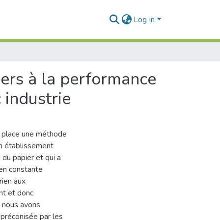
Log In
iers à la performance
 industrie
n place une méthode
un établissement
 du papier et qui a
 en constante
rien aux
ant et donc
, nous avons
préconisée par les