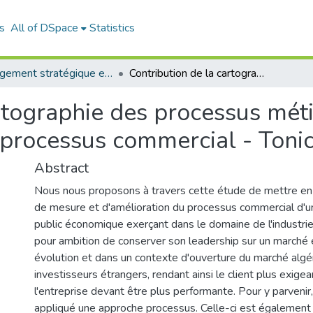
s
All of DSpace
Statistics
Management stratégique et système d’information (MSSI)
Contribution de la cartographie des processus métiers à la performance de l'organisation: cas processus commercial - Tonic industrie
rtographie des processus mét
s processus commercial - Tonic
Abstract
Nous nous proposons à travers cette étude de mettre e
de mesure et d'amélioration du processus commercial d'
public économique exerçant dans le domaine de l'industrie
pour ambition de conserver son leadership sur un marché
évolution et dans un contexte d'ouverture du marché algé
investisseurs étrangers, rendant ainsi le client plus exige
l'entreprise devant être plus performante. Pour y parvenir
appliqué une approche processus. Celle-ci est également 