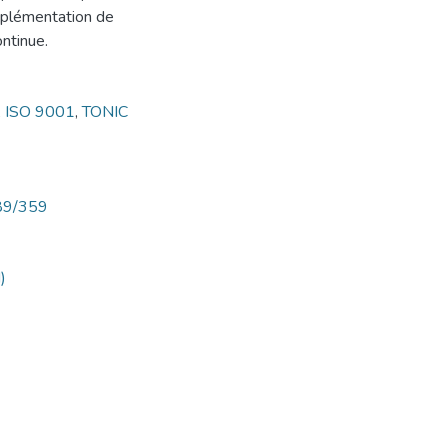
implémentation de
ntinue.
,
ISO 9001
,
TONIC
789/359
)