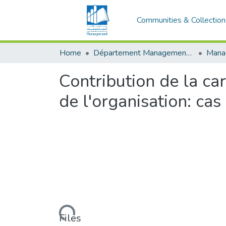
Communities & Collection
Home
Département Management stratégique et système
Contribution de la ca
de l'organisation: ca
Loading...
Files