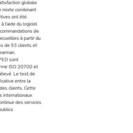
atisfaction globale
e mixte combinant
atives ont été
à l'aide du logiciel
 recommandations de
ueillies à partir du
ès de 93 clients et
pearman.
NPED sont
norme ISO 20700 et
 élevé. Le test de
cative entre la
 des clients. Cette
s internationaux
ontinue des services
publics