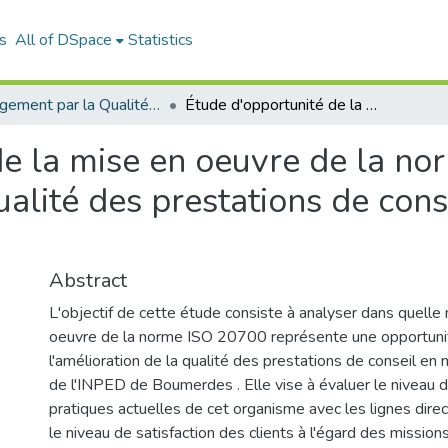
s
All of DSpace
Statistics
Management par la Qualité (MPQ)
Étude d'opportunité de la mise en oeuvre de la norme ISO 20700 pour l'amélioration de la qualité des prestations de conseil : Cas de l'INPED – Boumerdes
de la mise en oeuvre de la n
ualité des prestations de cons
Abstract
L'objectif de cette étude consiste à analyser dans quelle
oeuvre de la norme ISO 20700 représente une opportuni
l'amélioration de la qualité des prestations de conseil e
de l'INPED de Boumerdes . Elle vise à évaluer le niveau 
pratiques actuelles de cet organisme avec les lignes direc
le niveau de satisfaction des clients à l'égard des missions