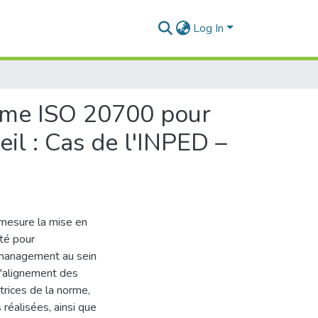
Log In
orme ISO 20700 pour
eil : Cas de l'INPED –
 mesure la mise en
té pour
n management au sein
d'alignement des
trices de la norme,
 réalisées, ainsi que