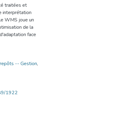
té traitées et
e interprétation
e le WMS joue un
optimisation de la
d'adaptation face
repôts -- Gestion
,
789/1922