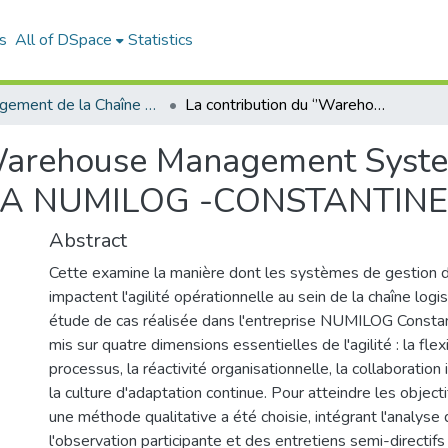
s
All of DSpace
Statistics
Management de la Chaîne Logistique (MCL)
La contribution du ‘’Warehouse Management System‘’ (WMS) à l'agilité opérationnelle:cas SPA NUMILOG -CONSTANTINE-
’Warehouse Management System
 SPA NUMILOG -CONSTANTINE
Abstract
Cette examine la manière dont les systèmes de gestion
impactent l'agilité opérationnelle au sein de la chaîne logi
étude de cas réalisée dans l'entreprise NUMILOG Constan
mis sur quatre dimensions essentielles de l'agilité : la flex
processus, la réactivité organisationnelle, la collaboration 
la culture d'adaptation continue. Pour atteindre les object
une méthode qualitative a été choisie, intégrant l'analyse
l'observation participante et des entretiens semi-directif