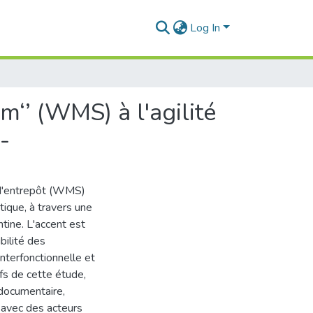
Log In
‘’ (WMS) à l'agilité
-
 d'entrepôt (WMS)
stique, à travers une
tine. L'accent est
ibilité des
interfonctionnelle et
ifs de cette étude,
 documentaire,
s avec des acteurs