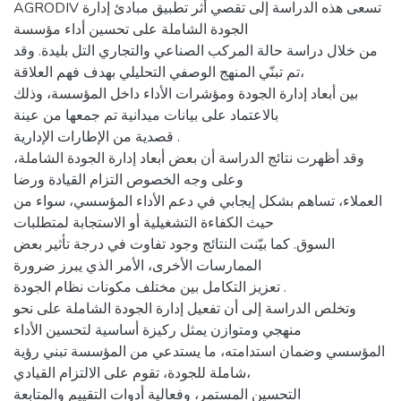
AGRODIV تسعى هذه الدراسة إلى تقصي أثر تطبيق مبادئ إدارة
الجودة الشاملة على تحسين أداء مؤسسة
من خلال دراسة حالة المركب الصناعي والتجاري التل بليدة. وقد
تم تبنّي المنهج الوصفي التحليلي بهدف فهم العلاقة،
بين أبعاد إدارة الجودة ومؤشرات الأداء داخل المؤسسة، وذلك
بالاعتماد على بيانات ميدانية تم جمعها من عينة
قصدية من الإطارات الإدارية .
وقد أظهرت نتائج الدراسة أن بعض أبعاد إدارة الجودة الشاملة،
وعلى وجه الخصوص التزام القيادة ورضا
العملاء، تساهم بشكل إيجابي في دعم الأداء المؤسسي، سواء من
حيث الكفاءة التشغيلية أو الاستجابة لمتطلبات
السوق. كما بيّنت النتائج وجود تفاوت في درجة تأثير بعض
الممارسات الأخرى، الأمر الذي يبرز ضرورة
تعزيز التكامل بين مختلف مكونات نظام الجودة .
وتخلص الدراسة إلى أن تفعيل إدارة الجودة الشاملة على نحو
منهجي ومتوازن يمثل ركيزة أساسية لتحسين الأداء
المؤسسي وضمان استدامته، ما يستدعي من المؤسسة تبني رؤية
شاملة للجودة، تقوم على الالتزام القيادي،
التحسين المستمر، وفعالية أدوات التقييم والمتابعة