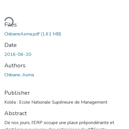
ding...
Files
ChibaneAsma.pdf
(1.61 MB)
Date
2016-06-20
Authors
Chibane, Asma
Publisher
Koléa : Ecole Nationale Supérieure de Management
Abstract
De nos jours, l'ERP occupe une place prépondérante et